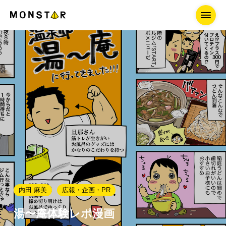
内田 麻美
広報・企画・PR
湯〜庵体験レポ漫画