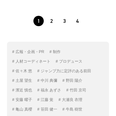
1
2
3
4
広報・企画・PR
制作
人材コーディネート
プロデュース
佐々木 悠
ジャンプ力に定評のある前田
土屋 望生
中川 典彌
野田 陽介
濱近 慎也
福永 あずさ
竹田 京司
安藤 曜子
江藤 覚
大瀬良 衣理
亀山 真櫻
笹田 健一
牛島 樹世