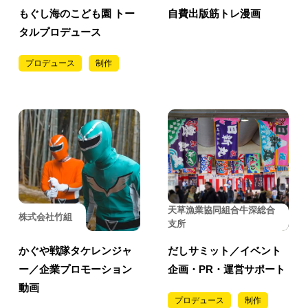
もぐし海のこども園 トー
自費出版筋トレ漫画
タルプロデュース
プロデュース
制作
天草漁業協同組合牛深総合
株式会社竹組
支所
かぐや戦隊タケレンジャ
だしサミット／イベント
ー／企業プロモーション
企画・PR・運営サポート
動画
プロデュース
制作