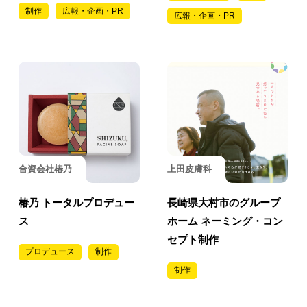
制作
広報・企画・PR
広報・企画・PR
合資会社椿乃
上田皮膚科
椿乃 トータルプロデュー
長崎県大村市のグループ
ス
ホーム ネーミング・コン
セプト制作
プロデュース
制作
制作