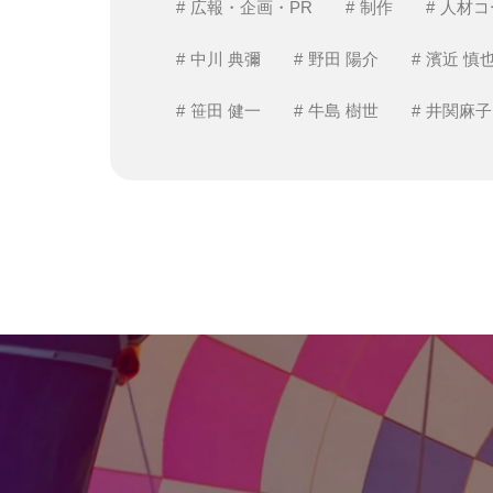
広報・企画・PR
制作
人材コ
中川 典彌
野田 陽介
濱近 慎
笹田 健一
牛島 樹世
井関麻子