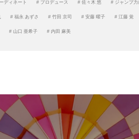
ーディネート
プロデュース
佐々木 悠
ジャンプ力
也
福永 あずさ
竹田 京司
安藤 曜子
江藤 覚
山口 亜希子
内田 麻美