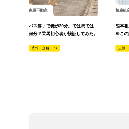
東亜不動産
相席組
バス停まで徒歩20分。では馬では
熊本相
何分？乗馬初心者が検証してみた。
※この
広報・企画・PR
広報・