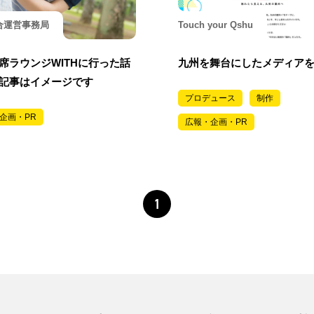
合運営事務局
Touch your Qshu
席ラウンジWITHに行った話
九州を舞台にしたメディア
記事はイメージです
プロデュース
制作
企画・PR
広報・企画・PR
1