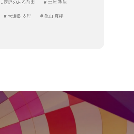
に定評のある前田
土屋 望生
大瀬良 衣理
亀山 真櫻