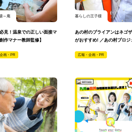
湯～庵
暮らしの王子様
必見！温泉での正しい面接マ
あの村のブライアンはネゴ
創作マナー教師監修】
がおすすめ! ／あの村プロジ
企画・PR
広報・企画・PR