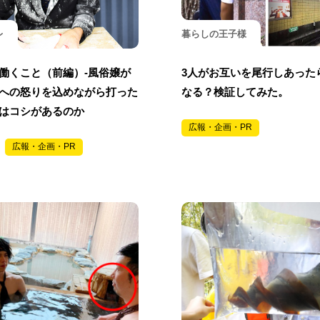
レ
暮らしの王子様
働くこと（前編）-風俗嬢が
3人がお互いを尾行しあった
への怒りを込めながら打った
なる？検証してみた。
はコシがあるのか
広報・企画・PR
広報・企画・PR