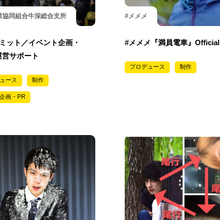
業協同組合牛深総合支所
#メメメ
ミット／イベント企画・
#メメメ『満員電車』Official
運営サポート
プロデュース
制作
ュース
制作
企画・PR