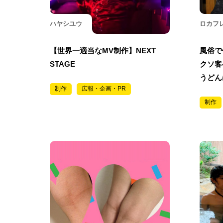
ハヤシユウ
ロカフ
【世界一適当なMV制作】NEXT
風俗で
STAGE
クソ客
うどん
制作
広報・企画・PR
制作