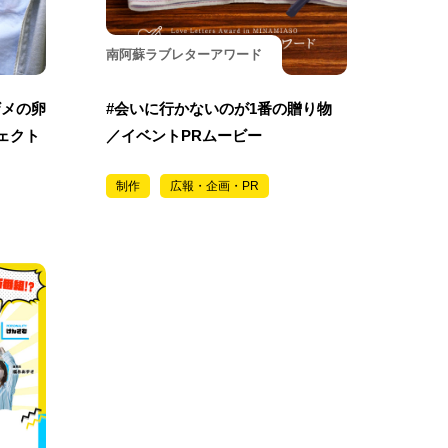
南阿蘇ラブレターアワード
ザメの卵
#会いに行かないのが1番の贈り物
ェクト
／イベントPRムービー
制作
広報・企画・PR