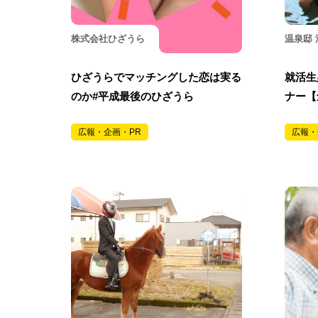
株式会社ひざうら
温泉邸 
ひざうらでマッチングした恋は実る
就活生
のか#平成最後のひざうら
ナー【
広報・企画・PR
広報・