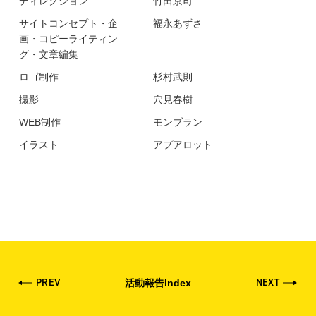
ディレクション
竹田京司
サイトコンセプト・企
福永あずさ
画・コピーライティン
グ・文章編集
ロゴ制作
杉村武則
撮影
穴見春樹
WEB制作
モンブラン
イラスト
アプアロット
PREV
NEXT
活動報告Index