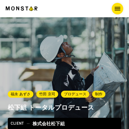
福永 あずさ
竹田 京司
プロデュース
制作
松下組 トータルプロデュース
CLIENT
株式会社松下組