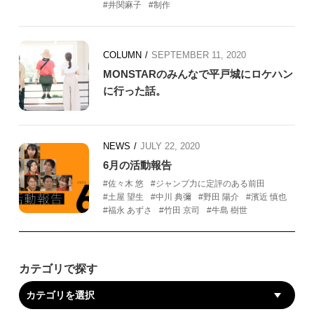
井関麻子
制作
COLUMN
SEPTEMBER 11, 2020
MONSTARのみんなで平戸城にロケハン
に行った話。
NEWS
JULY 22, 2020
6月の活動報告
佐々木 悠
ジャンプ力に定評のある前田
土屋 望生
中川 典彌
野田 陽介
濱近 慎也
福永 あずさ
竹田 京司
牛島 樹世
カテゴリで探す