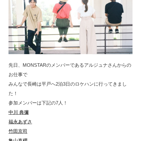
先日、MONSTARのメンバーであるアルジュナさんからの
お仕事で
みんなで長崎は平戸へ2泊3日のロケハンに行ってきまし
た！
参加メンバーは下記の7人！
中川 典彌
福永あずさ
竹田京司
亀山真櫻