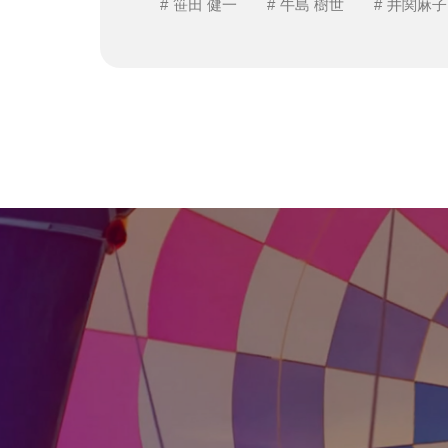
笹田 健一
牛島 樹世
井関麻子