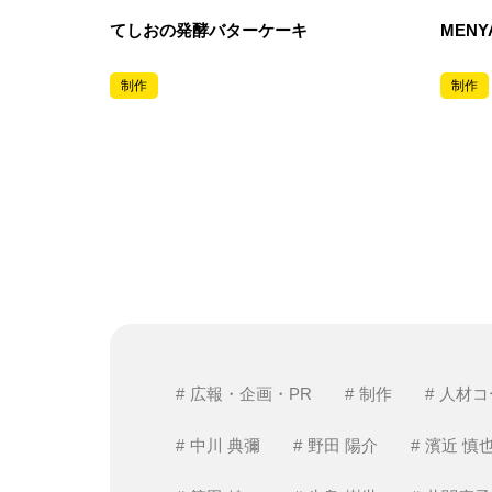
てしおの発酵バターケーキ
MENY
制作
制作
広報・企画・PR
制作
人材コ
中川 典彌
野田 陽介
濱近 慎