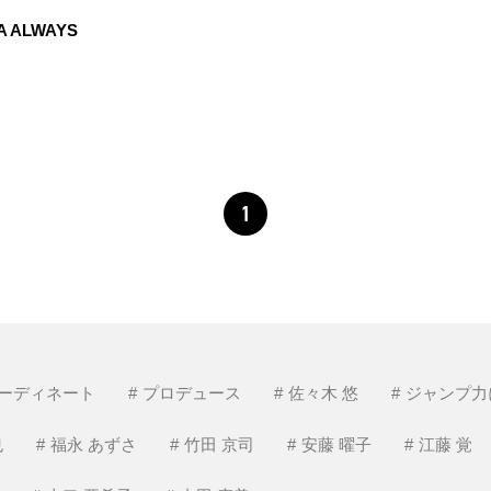
A ALWAYS
1
ーディネート
プロデュース
佐々木 悠
ジャンプ力
也
福永 あずさ
竹田 京司
安藤 曜子
江藤 覚