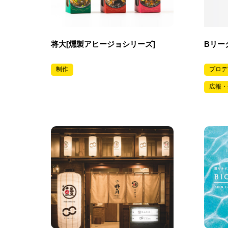
将大[燻製アヒージョシリーズ]
Bリー
制作
プロデ
広報・