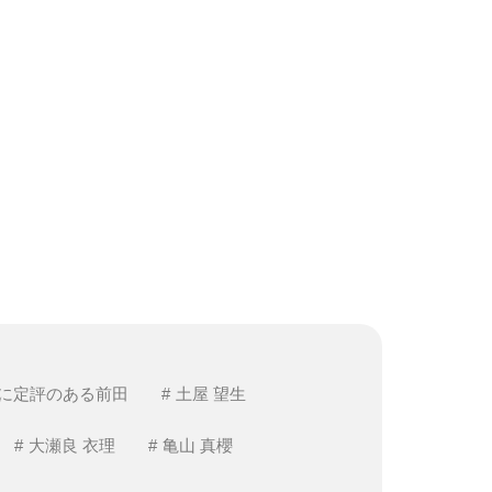
に定評のある前田
土屋 望生
大瀬良 衣理
亀山 真櫻