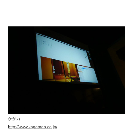
かが万
http://www.kagaman.co.jp/