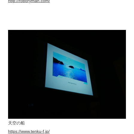
http://roboryman.com/
天空の船
https://www.tenku-f.jp/