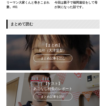
リーマン大家くんと巻きこまれ
今回は親子で福岡遠征をして母
妻。#01
が灰になった話です。
まとめて読む
【まとめ】
ERI（大津愛梨）
まとめ記事を読む
【ゲスト】
あごなし校長のレポート
まとめ記事を読む