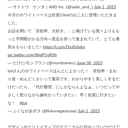
— サイトウ ケンタ｜AND Inc. (@saito_and_)
July 1, 2023
今月のホワイトベースは佐賀のtuiiのお二人に登壇いただきま
した。
お話を聞いて「非効率、大好き。」と掲げている我々よりもも
っと手間暇がかる方向へ意志を持って進まれていて、とても勇
気をもらいました✨
https://t.co/uTbc0Utvkq
pic.twitter.com/36qlP1gR3h
— たけた/モンブラン (@monbraninc)
June 30, 2023
tuiiさんのホワイトベースほんとによかった！ 非効率・まわ
り道・めんどくさいって最高です。わかりやすく美しくするだ
けだったら、「代行整理」にしかならんよなぁ。いつだってや
さしく怒りながら歯向かっていきたい。早く佐賀に行きたい
な！
#tuii
— ふくながあずさ (@fukunagaazusa)
July 1, 2023
デザインやクリエイティブのテクニカルな話やノウハウだけで