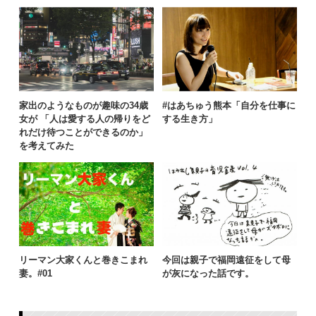
家出のようなものが趣味の34歳
#はあちゅう熊本「自分を仕事に
女が 「人は愛する人の帰りをど
する生き方」
れだけ待つことができるのか」
を考えてみた
リーマン大家くんと巻きこまれ
今回は親子で福岡遠征をして母
妻。#01
が灰になった話です。