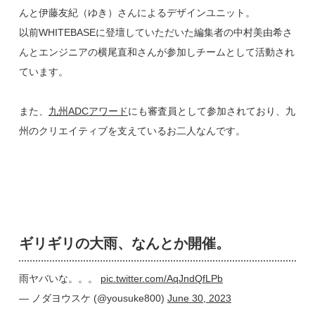
んと伊藤友紀（ゆき）さんによるデザインユニット。
以前WHITEBASEに登壇していただいた編集者の中村美由希さ
んとエンジニアの横尾直和さんが参加しチームとして活動され
ています。
また、
九州ADCアワード
にも審査員として参加されており、九
州のクリエイティブを支えているお二人なんです。
ギリギリの大雨、なんとか開催。
雨ヤバいな。。。
pic.twitter.com/AqJndQfLPb
— ノダヨウスケ (@yousuke800)
June 30, 2023