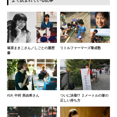
よく読まれている記事
塚原まきこさん／しごとの履歴
リトルファーマーズ養成塾
書
#14_中村 美由希さん
ついに決着!? ２メートルの箸の
正しい持ち方