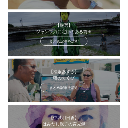
【厳選】
ジャンプ力に定評のある前田
まとめ記事を読む
【福永あずさ】
猫のちくび
まとめ記事を読む
【中城明日香】
はみだし親子の育児録